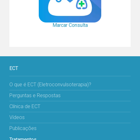
Marcar Consulta
ECT
O que é ECT (Eletroconvulsoterapia)?
Perguntas e Respostas
Clínica de ECT
Vídeos
Publicações
Tratamentos