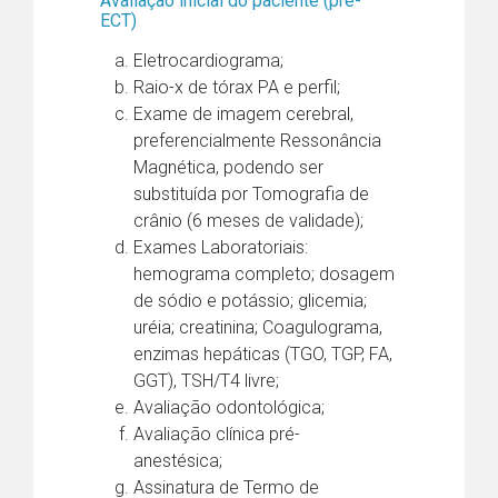
Avaliação inicial do paciente (pré-
ECT)
Eletrocardiograma;
Raio-x de tórax PA e perfil;
Exame de imagem cerebral,
preferencialmente Ressonância
Magnética, podendo ser
substituída por Tomografia de
crânio (6 meses de validade);
Exames Laboratoriais:
hemograma completo; dosagem
de sódio e potássio; glicemia;
uréia; creatinina; Coagulograma,
enzimas hepáticas (TGO, TGP, FA,
GGT), TSH/T4 livre;
Avaliação odontológica;
Avaliação clínica pré-
anestésica;
Assinatura de Termo de