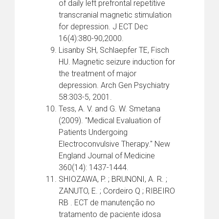
of daily left prefrontal repetitive
transcranial magnetic stimulation
for depression. J ECT Dec
16(4):380-90,2000.
Lisanby SH, Schlaepfer TE, Fisch
HU. Magnetic seizure induction for
the treatment of major
depression. Arch Gen Psychiatry
58:303-5, 2001.
Tess, A. V. and G. W. Smetana
(2009). "Medical Evaluation of
Patients Undergoing
Electroconvulsive Therapy." New
England Journal of Medicine
360(14): 1437-1444.
SHIOZAWA, P. ; BRUNONI, A. R. ;
ZANUTO, E. ; Cordeiro Q ; RIBEIRO
RB . ECT de manutenção no
tratamento de paciente idosa