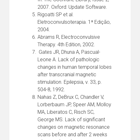
2007. Oxford: Update Software.
Rigoatti SP et al.
Eletroconvulsoterapia. 1ª Edição,
2004.
Abrams R, Electroconvulsive
Therapy. 4th Edition, 2002.
Gates JR, Dhuna A, Pascual-
Leone A. Lack of pathologic
changes in human temporal lobes
after transcranial magnetic
stimulation. Epilepsia, v. 33, p.
504-8, 1992.
Nahas Z, DeBrux C, Chandler V,
Lorberbaum JP, Speer AM, Molloy
MA, Liberatos C, Risch SC,
George MS. Lack of significant
changes on magnetic resonance
scans before and after 2 weeks