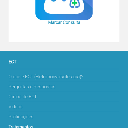
Marcar Consulta
ECT
O que é ECT (Eletroconvulsoterapia)?
Perguntas e Respostas
Clínica de ECT
Vídeos
Publicações
Tratamentos