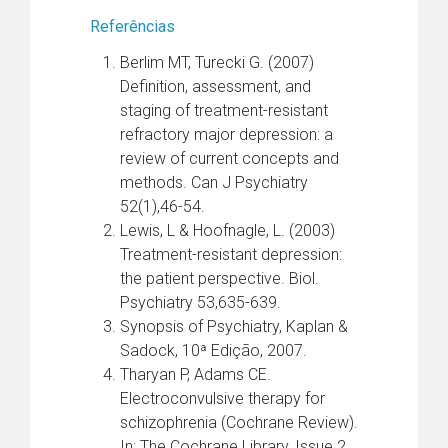
Referências
Berlim MT, Turecki G. (2007)
Definition, assessment, and
staging of treatment-resistant
refractory major depression: a
review of current concepts and
methods. Can J Psychiatry
52(1),46-54.
Lewis, L & Hoofnagle, L. (2003)
Treatment-resistant depression:
the patient perspective. Biol.
Psychiatry 53,635-639.
Synopsis of Psychiatry, Kaplan &
Sadock, 10ª Edição, 2007.
Tharyan P, Adams CE.
Electroconvulsive therapy for
schizophrenia (Cochrane Review).
In: The Cochrane Library, Issue 2,