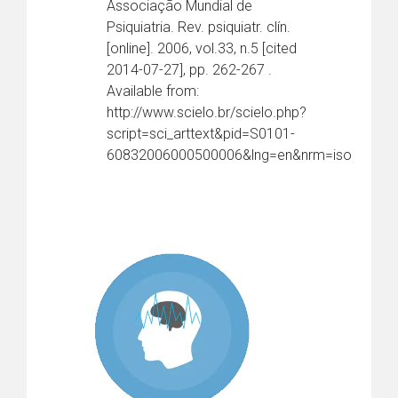
Associação Mundial de
Psiquiatria. Rev. psiquiatr. clín.
[online]. 2006, vol.33, n.5 [cited
2014-07-27], pp. 262-267 .
Available from:
http://www.scielo.br/scielo.php?
script=sci_arttext&pid=S0101-
60832006000500006&lng=en&nrm=iso