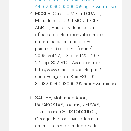
44462009000500005&lng=en&nrm=iso
MOSER, Carolina Meira; LOBATO,
Maria Inês and BELMONTE-DE-
ABREU, Paulo. Evidências da
eficácia da eletroconvulsoterapia
na prática psiquiátrica. Rev.
psiquiatr. Rio Gd. Sul [online].
2005, vol.27, n.3 [cited 2014-07-
27], pp. 302-310 . Available from:
http://www.scielo.br/scielo.php?
script=sci_arttext&pid=S0101-
81082005000300009&lng=en&nrm=iso
SALLEH, Mohamed Abou;
PAPAKOSTAS, Ioannis; ZERVAS,
Ioannis and CHRISTODOULOU,
George. Eletroconvulsoterapia:
critérios e recomendações da